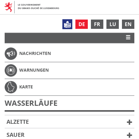
DE
FR
LU
EN
NACHRICHTEN
WARNUNGEN
KARTE
WASSERLÄUFE
ALZETTE
SAUER