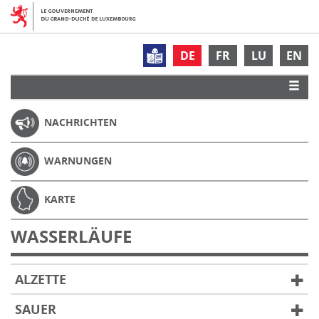
DE
FR
LU
EN
NACHRICHTEN
WARNUNGEN
KARTE
WASSERLÄUFE
ALZETTE
SAUER