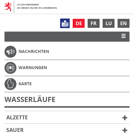
DE
FR
LU
EN
NACHRICHTEN
WARNUNGEN
KARTE
WASSERLÄUFE
ALZETTE
SAUER