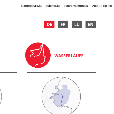
luxembourg.lu
guichet.lu
gouvernement.lu
Andere Seiten
DE
FR
LU
EN
WASSERLÄUFE