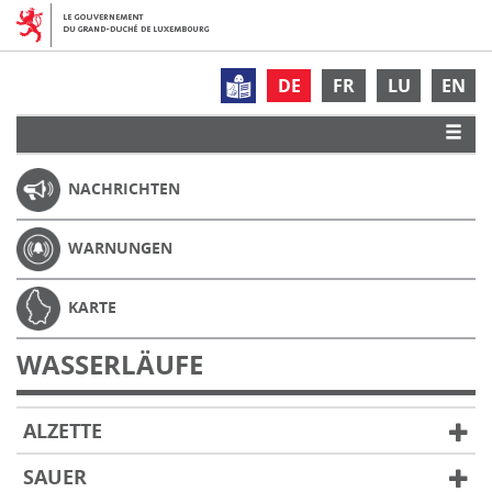
DE
FR
LU
EN
NACHRICHTEN
WARNUNGEN
KARTE
WASSERLÄUFE
ALZETTE
SAUER