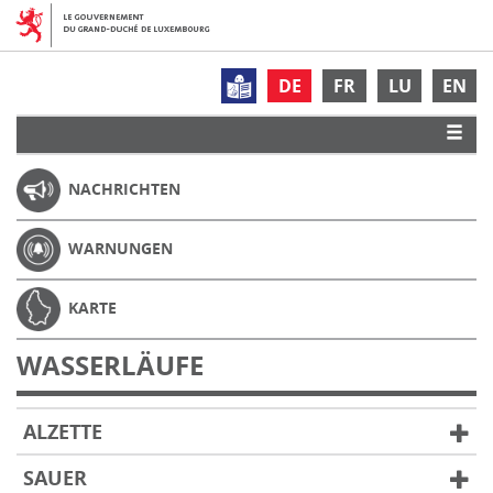
DE
FR
LU
EN
NACHRICHTEN
WARNUNGEN
KARTE
WASSERLÄUFE
ALZETTE
SAUER