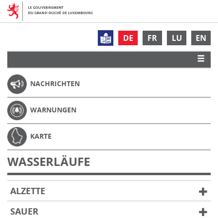
DE
FR
LU
EN
NACHRICHTEN
WARNUNGEN
KARTE
WASSERLÄUFE
ALZETTE
SAUER