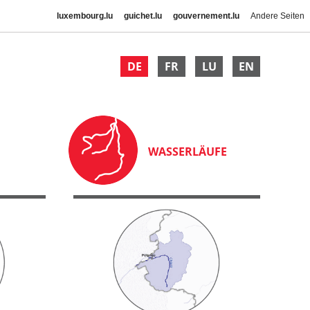
luxembourg.lu
guichet.lu
gouvernement.lu
Andere Seiten
DE
FR
LU
EN
WASSERLÄUFE