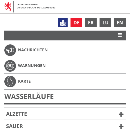
DE
FR
LU
EN
NACHRICHTEN
WARNUNGEN
KARTE
WASSERLÄUFE
ALZETTE
SAUER