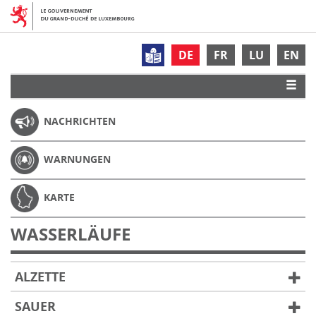
DE
FR
LU
EN
NACHRICHTEN
WARNUNGEN
KARTE
WASSERLÄUFE
ALZETTE
SAUER