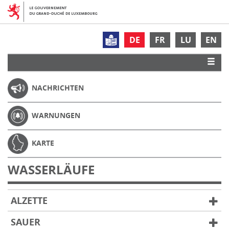
DE
FR
LU
EN
NACHRICHTEN
WARNUNGEN
KARTE
WASSERLÄUFE
ALZETTE
SAUER