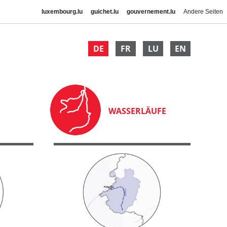
luxembourg.lu
guichet.lu
gouvernement.lu
Andere Seiten
DE
FR
LU
EN
WASSERLÄUFE