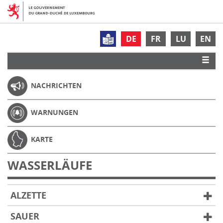
DE
FR
LU
EN
NACHRICHTEN
WARNUNGEN
KARTE
WASSERLÄUFE
ALZETTE
SAUER