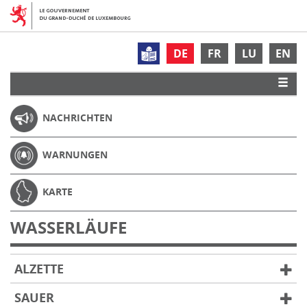
DE
FR
LU
EN
NACHRICHTEN
WARNUNGEN
KARTE
WASSERLÄUFE
ALZETTE
SAUER