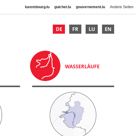
luxembourg.lu
guichet.lu
gouvernement.lu
Andere Seiten
DE
FR
LU
EN
WASSERLÄUFE