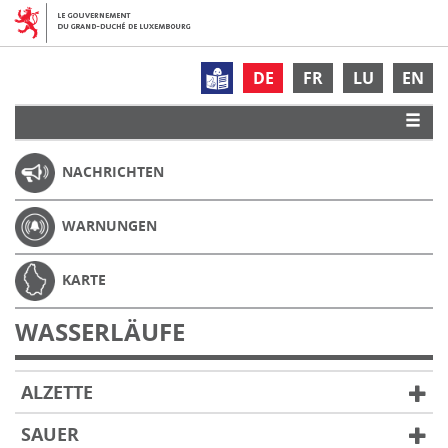
DE
FR
LU
EN
NACHRICHTEN
WARNUNGEN
KARTE
WASSERLÄUFE
ALZETTE
SAUER