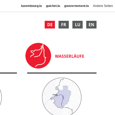
luxembourg.lu
guichet.lu
gouvernement.lu
Andere Seiten
DE
FR
LU
EN
WASSERLÄUFE