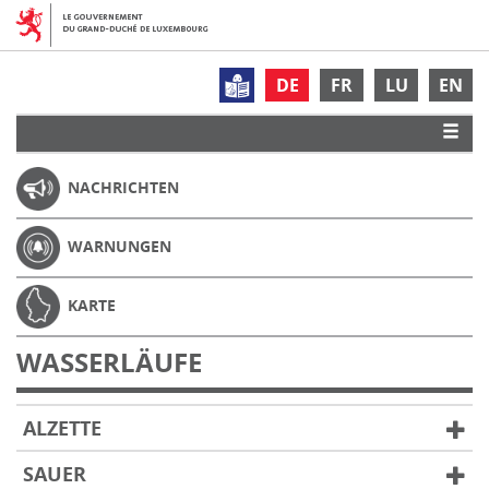
DE
FR
LU
EN
NACHRICHTEN
WARNUNGEN
KARTE
WASSERLÄUFE
ALZETTE
SAUER