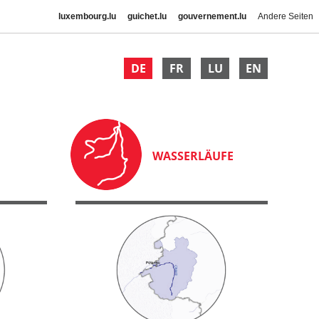
luxembourg.lu
guichet.lu
gouvernement.lu
Andere Seiten
DE
FR
LU
EN
WASSERLÄUFE