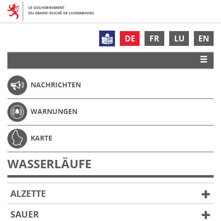
DE
FR
LU
EN
NACHRICHTEN
WARNUNGEN
KARTE
WASSERLÄUFE
ALZETTE
SAUER