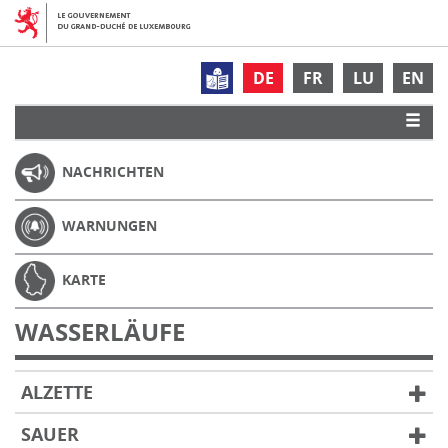
DE
FR
LU
EN
NACHRICHTEN
WARNUNGEN
KARTE
WASSERLÄUFE
ALZETTE
SAUER