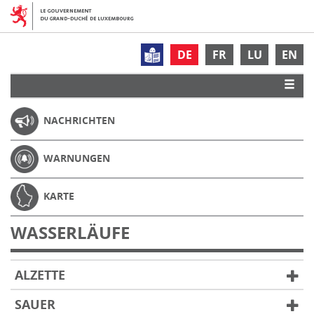
DE
FR
LU
EN
NACHRICHTEN
WARNUNGEN
KARTE
WASSERLÄUFE
ALZETTE
SAUER