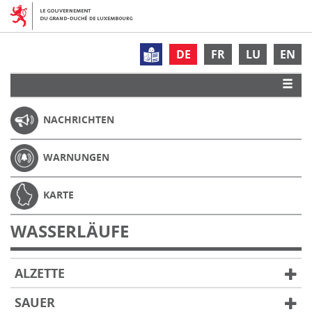
DE
FR
LU
EN
NACHRICHTEN
WARNUNGEN
KARTE
WASSERLÄUFE
ALZETTE
SAUER