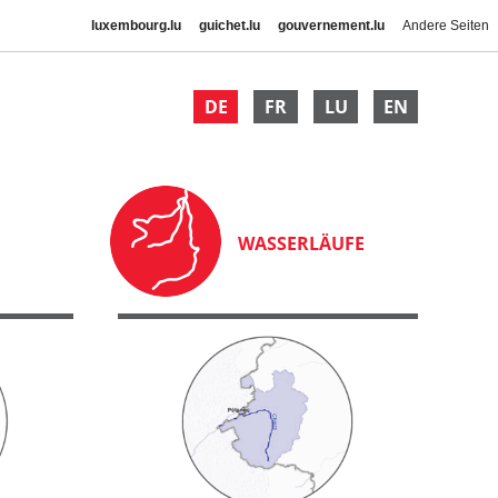
luxembourg.lu
guichet.lu
gouvernement.lu
Andere Seiten
DE
FR
LU
EN
WASSERLÄUFE