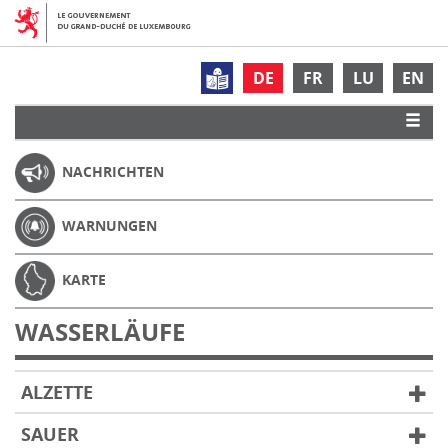
DE
FR
LU
EN
NACHRICHTEN
WARNUNGEN
KARTE
WASSERLÄUFE
ALZETTE
SAUER