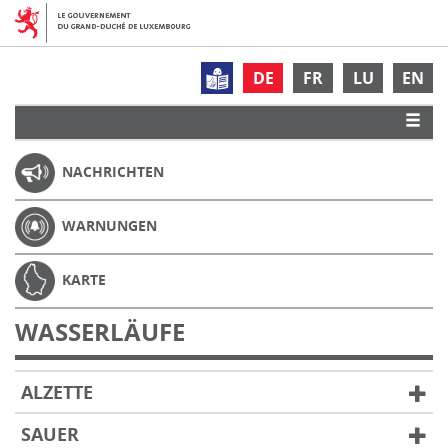
DE
FR
LU
EN
NACHRICHTEN
WARNUNGEN
KARTE
WASSERLÄUFE
ALZETTE
SAUER