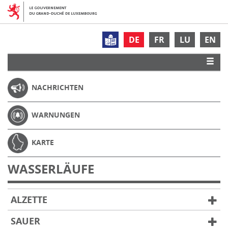
DE
FR
LU
EN
NACHRICHTEN
WARNUNGEN
KARTE
WASSERLÄUFE
ALZETTE
SAUER