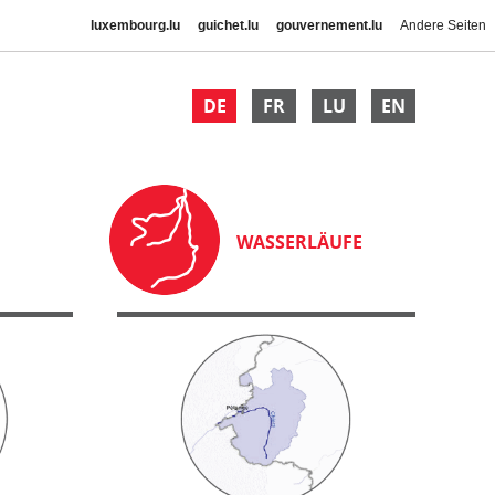
luxembourg.lu
guichet.lu
gouvernement.lu
Andere Seiten
DE
FR
LU
EN
WASSERLÄUFE