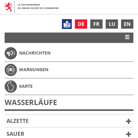
DE
FR
LU
EN
NACHRICHTEN
WARNUNGEN
KARTE
WASSERLÄUFE
ALZETTE
SAUER