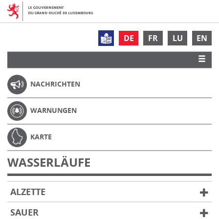
DE
FR
LU
EN
NACHRICHTEN
WARNUNGEN
KARTE
WASSERLÄUFE
ALZETTE
SAUER