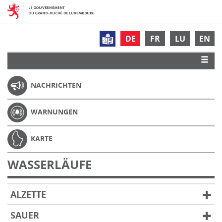
DE
FR
LU
EN
NACHRICHTEN
WARNUNGEN
KARTE
WASSERLÄUFE
ALZETTE
SAUER