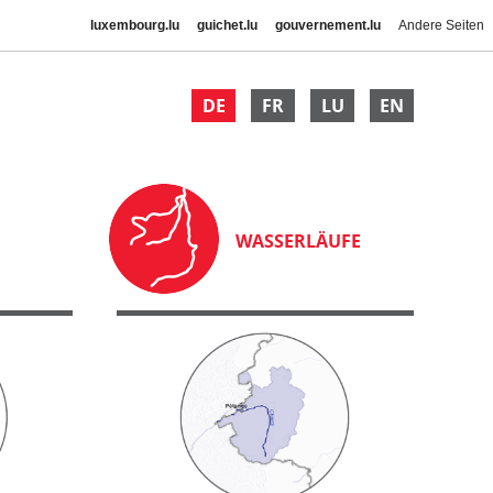
luxembourg.lu
guichet.lu
gouvernement.lu
Andere Seiten
DE
FR
LU
EN
WASSERLÄUFE