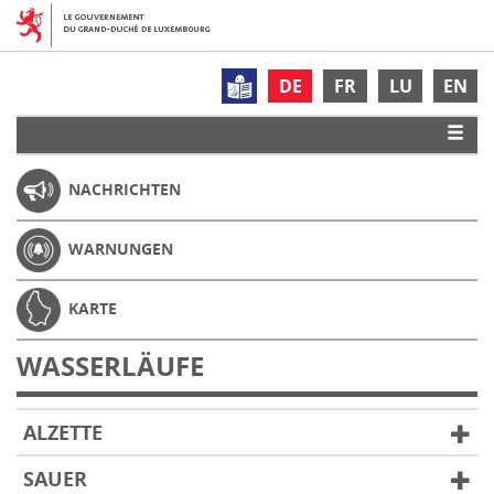
DE
FR
LU
EN
NACHRICHTEN
WARNUNGEN
KARTE
WASSERLÄUFE
ALZETTE
SAUER