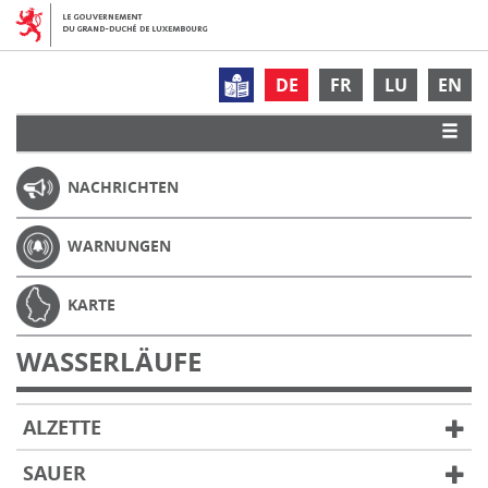
DE
FR
LU
EN
NACHRICHTEN
WARNUNGEN
KARTE
WASSERLÄUFE
ALZETTE
SAUER