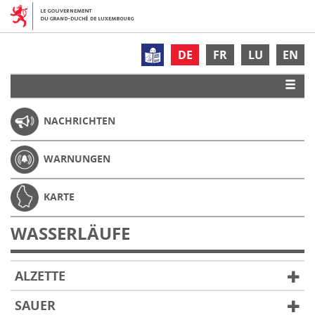
DE
FR
LU
EN
NACHRICHTEN
WARNUNGEN
KARTE
WASSERLÄUFE
ALZETTE
SAUER