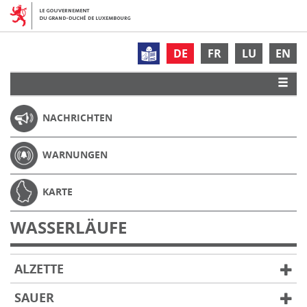
DE
FR
LU
EN
NACHRICHTEN
WARNUNGEN
KARTE
WASSERLÄUFE
ALZETTE
SAUER