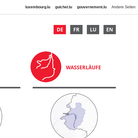
luxembourg.lu
guichet.lu
gouvernement.lu
Andere Seiten
DE
FR
LU
EN
WASSERLÄUFE