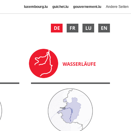
luxembourg.lu
guichet.lu
gouvernement.lu
Andere Seiten
DE
FR
LU
EN
WASSERLÄUFE