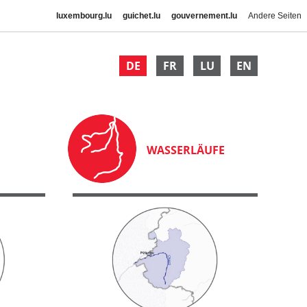
luxembourg.lu
guichet.lu
gouvernement.lu
Andere Seiten
DE
FR
LU
EN
WASSERLÄUFE