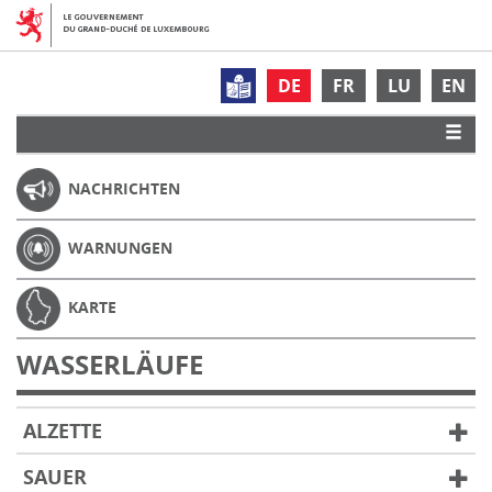
DE
FR
LU
EN
NACHRICHTEN
WARNUNGEN
KARTE
WASSERLÄUFE
ALZETTE
SAUER