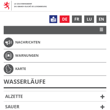
DE
FR
LU
EN
NACHRICHTEN
WARNUNGEN
KARTE
WASSERLÄUFE
ALZETTE
SAUER