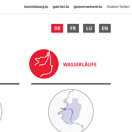
luxembourg.lu
guichet.lu
gouvernement.lu
Andere Seiten
DE
FR
LU
EN
WASSERLÄUFE