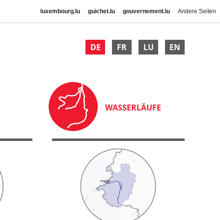
luxembourg.lu
guichet.lu
gouvernement.lu
Andere Seiten
DE
FR
LU
EN
WASSERLÄUFE