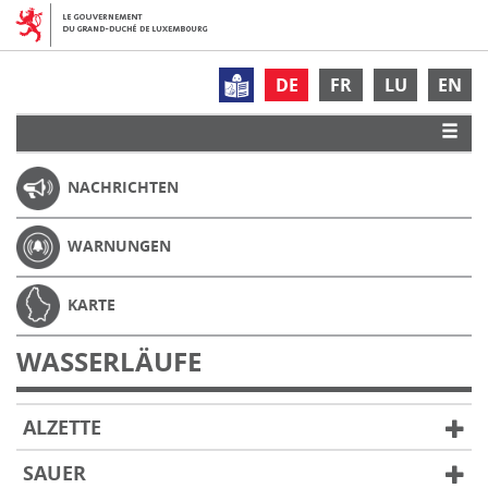
DE
FR
LU
EN
NACHRICHTEN
WARNUNGEN
KARTE
WASSERLÄUFE
ALZETTE
SAUER