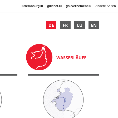
luxembourg.lu
guichet.lu
gouvernement.lu
Andere Seiten
DE
FR
LU
EN
WASSERLÄUFE