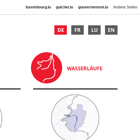
luxembourg.lu
guichet.lu
gouvernement.lu
Andere Seiten
DE
FR
LU
EN
WASSERLÄUFE