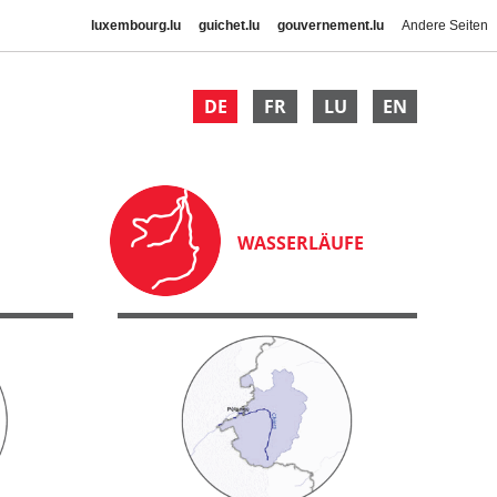
luxembourg.lu
guichet.lu
gouvernement.lu
Andere Seiten
DE
FR
LU
EN
WASSERLÄUFE