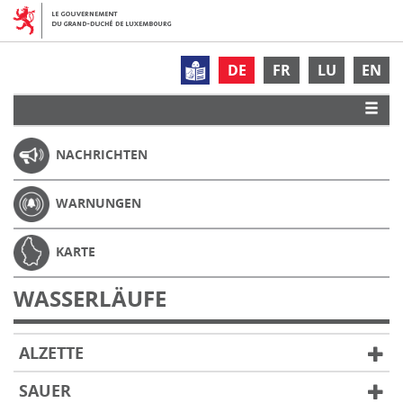
DE
FR
LU
EN
NACHRICHTEN
WARNUNGEN
KARTE
WASSERLÄUFE
ALZETTE
SAUER