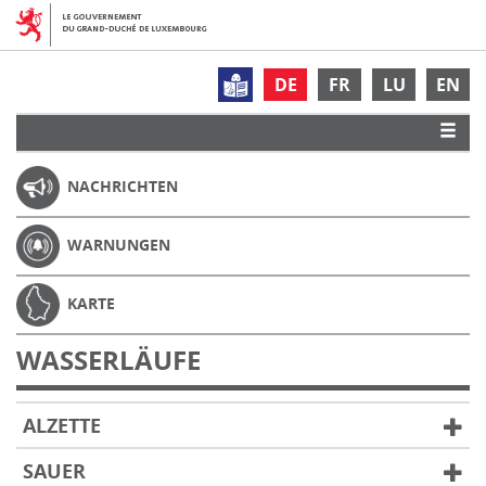
DE
FR
LU
EN
NACHRICHTEN
WARNUNGEN
KARTE
WASSERLÄUFE
ALZETTE
SAUER