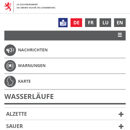
DE
FR
LU
EN
NACHRICHTEN
WARNUNGEN
KARTE
WASSERLÄUFE
ALZETTE
SAUER